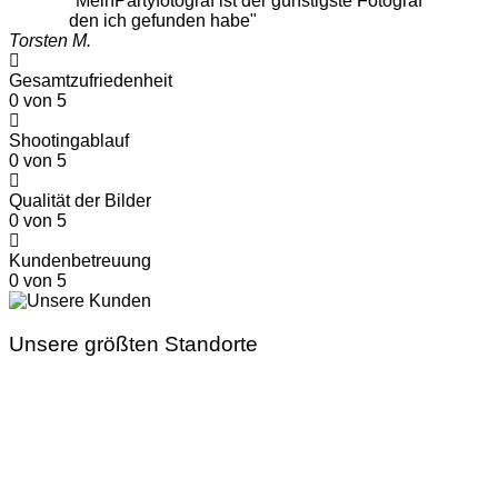
"MeinPartyfotograf ist der günstigste Fotograf
den ich gefunden habe"
Torsten M.
Gesamtzufriedenheit
0
von 5
Shootingablauf
0
von 5
Qualität der Bilder
0
von 5
Kundenbetreuung
0
von 5
Unsere größten Standorte