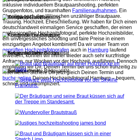
inklusive individuellem Brautpaarshooting, perfekten
Gruppenfotos, und traumhaften
Familienaufnahmen
. Ein
Shooting nach den Wünschen unzähliger Brautpaare.
Trauung. Hochzeit. Eheschließung. Wir haben für Dich einen
deutschlandweit einmaligen Service geschaffen, der einen
professionellen Hochzeitsfotograf, perfekte Hochzeitsbilder,
ein unvergessliches Shooting und faire Preise in einem
einzigartigen Angebot kombiniert! Da wir unser Team von
geprüften Hochzeitsfotografen
auch in
Hamburg
laufend
erweitern, können wir immer wieder auch sehr kurzfristige
Anfragen, nur Wochen vor der Hochzeit, ausführen. Dennoch
empfehlen wir Dir, Deinen Termin bei uns schon frühzeitig zu
reservieren. Sichere Dir jetzt gleich Deinen Termin und
buche online
Deinen Hochzeitsfotograf Hamburg – bequem,
schnell und unkompliziert.