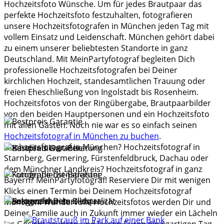
Hochzeitsfoto Wünsche. Um für jedes Brautpaar das
perfekte Hochzeitsfoto festzuhalten, fotografieren
unsere Hochzeitsfotografen in München jeden Tag mit
vollem Einsatz und Leidenschaft. München gehört dabei
zu einem unserer beliebtesten Standorte in ganz
Deutschland. Mit MeinPartyfotograf begleiten Dich
professionelle Hochzeitsfotografen bei Deiner
kirchlichen Hochzeit, standesamtlichen Trauung oder
freien Eheschließung von Ingolstadt bis Rosenheim.
Hochzeitsfotos von der Ringübergabe, Brautpaarbilder
von den beiden Hauptpersonen und ein Hochzeitsfoto
mit allen Gästen. Noch nie war es so einfach seinen
Hochzeitsfotograf in München zu buchen
.
Hochzeitsfotograf in München? Hochzeitsfotograf in
Starnberg, Germering, Fürstenfeldbruck, Dachau oder
dem Münchner Landkreis? Hochzeitsfotograf in ganz
Bayern? MeinPartyfotograf! Reserviere Dir mit wenigen
Klicks einen Termin bei Deinem Hochzeitsfotograf
München. Wundervolle Hochzeitsfotos werden Dir und
Deiner Familie auch in Zukunft immer wieder ein Lächeln