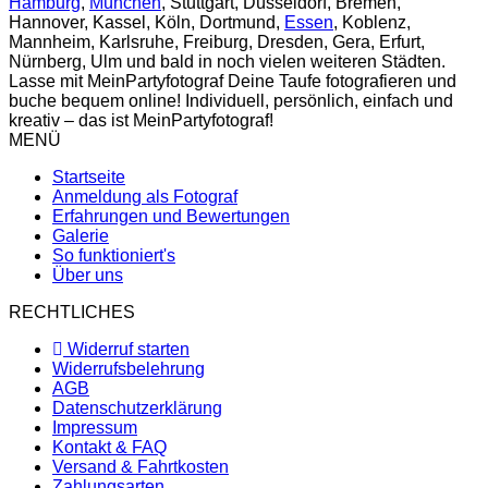
Hamburg
,
München
, Stuttgart, Düsseldorf, Bremen,
Hannover, Kassel, Köln, Dortmund,
Essen
, Koblenz,
Mannheim, Karlsruhe, Freiburg, Dresden, Gera, Erfurt,
Nürnberg, Ulm und bald in noch vielen weiteren Städten.
Lasse mit MeinPartyfotograf Deine Taufe fotografieren und
buche bequem online! Individuell, persönlich, einfach und
kreativ – das ist MeinPartyfotograf!
MENÜ
Startseite
Anmeldung als Fotograf
Erfahrungen und Bewertungen
Galerie
So funktioniert's
Über uns
RECHTLICHES
Widerruf starten
Widerrufsbelehrung
AGB
Datenschutzerklärung
Impressum
Kontakt & FAQ
Versand & Fahrtkosten
Zahlungsarten