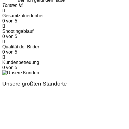
den ich gefunden habe"
Torsten M.
Gesamtzufriedenheit
0
von 5
Shootingablauf
0
von 5
Qualität der Bilder
0
von 5
Kundenbetreuung
0
von 5
Unsere größten Standorte