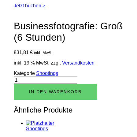
Jetzt buchen >
Businessfotografie: Groß
(6 Stunden)
831,81
€
inkl. MwSt.
inkl. 19 % MwSt.
zzgl.
Versandkosten
Kategorie
Shootings
Businessfotografie:
Groß
(6
IN DEN WARENKORB
Stunden)
Menge
Ähnliche Produkte
Shootings